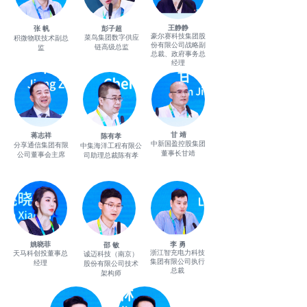
王静静
张 帆
彭子超
豪尔赛科技集团股
菜鸟集团数字供应
积微物联技术副总
份有限公司战略副
链高级总监
监
总裁、政府事务总
经理
甘 靖
蒋志祥
陈有孝
中新国盈控股集团
分享通信集团有限
中集海洋工程有限公
董事长甘靖
公司董事会主席
司助理总裁陈有孝
姚晓菲
李 勇
邵 敏
浙江智充电力科技
天马科创投董事总
诚迈科技（南京）
集团有限公司执行
经理
股份有限公司技术
总裁
架构师