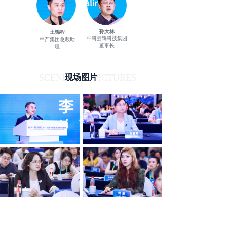
孙大林
王锦程
中科云铄科技集团
中产集团总裁助
董事长
理
SCENE PICTURES
现场图片
<
1
/
8
>