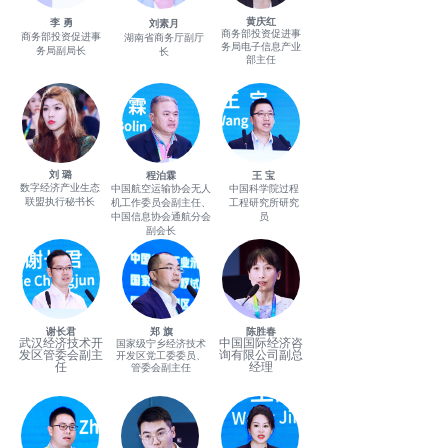
黄庆红
李 勇
刘素月
商务部投资促进事
商务部投资促进事
湖南省商务厅副厅
务局电子信息产业
务局副局长
长
部主任
刘 璐
程泊霖
王 宝
数字经济产业生态
中国航空运输协会无人
中国科学院过程
联盟执行秘书长
机工作委员会副主任、
工程研究所研究
中国信息协会通航分会
员
副会长
陈胜春
谢长君
郑 旗
武汉经济技术开
中国国际经济咨
国家级宁乡经济技术
发区管委会副主
询有限公司副总
开发区党工委委员、
任
经理
管委会副主任