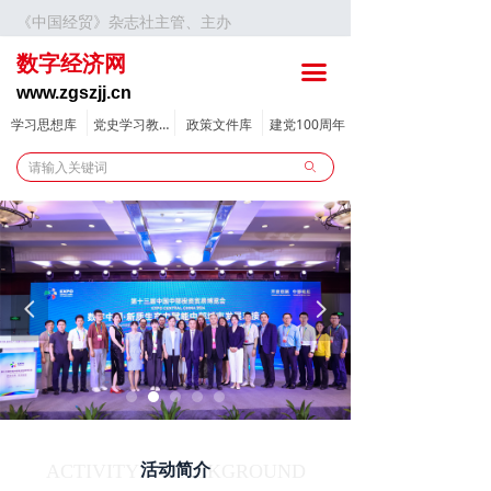
《中国经贸》杂志社主管、主办
首页
数字经济网
끀
要闻
www.zgszjj.cn
新规政策
学习思想库
党史学习教育
政策文件库
建党100周年
ꄙ
数字新闻
财经
区域经济
넳
넲
数智动态
漫谈数字化转型系列专题
创新创业
产教融合
ACTIVITY BACKGROUND
活动简介