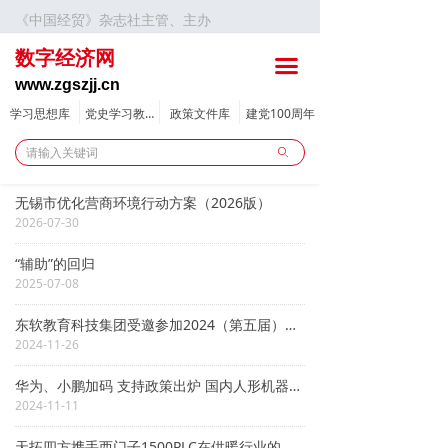
《中国经贸》杂志社主管、主办
首页
数字经济网
끀
要闻
www.zgszjj.cn
新规政策
学习思想库
党史学习教育
政策文件库
建党100周年
ꄙ
数字新闻
财经
无锡市优化营商环境行动方案（2026版）
2026-07-30
区域经济
“辅助”的回归
2025-07-08
数智动态
东软教育科技集团受邀参加2024（第五届）中国软件教育年会
漫谈数字化转型系列专题
2024-11-26
创新创业
华为、小鹏加码 支持政策出炉 国内人形机器人产业化提速！
2024-11-11
产教融合
天拓四方携手西门子1500PLC在供暖行业的解决方案