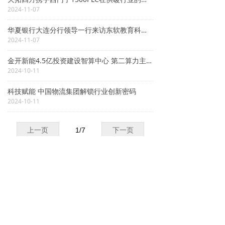
2024-11-07
华夏银行大连分行领导一行来访东软教育科技集团考察交流
2024-11-07
金开新能4.5亿投资建设智算中心 第二算力主业前景可期
2024-10-11
科技赋能 中国物流集团解锁行业创新密码
2024-10-11
上一页
1
/
7
下一页
关于我们
广告服务
订阅服务
版权声明
京公网安备11010202009504号
版权所有© 数字经济网