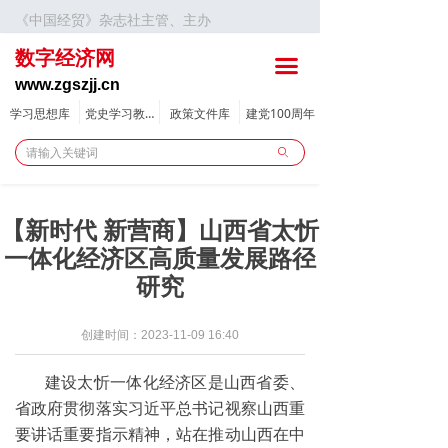
《中国经贸》杂志社主管、主办
首页
数字经济网
끀
要闻
www.zgszjj.cn
新规政策
学习思想库
党史学习教育
政策文件库
建党100周年
ꄙ
数字新闻
财经
【新时代 新营商】山西省太忻
区域经济
一体化经济区高质量发展路径
研究
数智动态
漫谈数字化转型系列专题
创建时间：
2023-11-09
16:40
建设太忻一体化经济区是山西省委、
创新创业
省政府贯彻落实习近平总书记视察山西重
产教融合
要讲话重要指示精神，站在推动山西在中