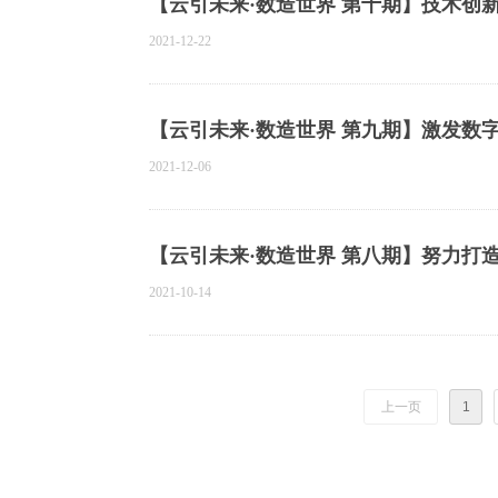
【云引未来·数造世界 第十期】技术创
动通信联合会区块链专业委员会主任委
2021-12-22
【云引未来·数造世界 第九期】激发数
——访中国社会科学院信息化研究中心
2021-12-06
【云引未来·数造世界 第八期】努力打
研究院执行院长、国发院金融科技与互
2021-10-14
上一页
1