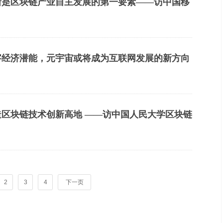
新是区块链产业自主发展的第一要素——访中国移
员陈晓华
字经济潜能，元宇宙或将成为互联网发展的新方向
秘书长左鹏飞
造区块链技术创新高地 ——访中国人民大学区块链
联网安全研究中心主任杨东
2
3
4
下一页